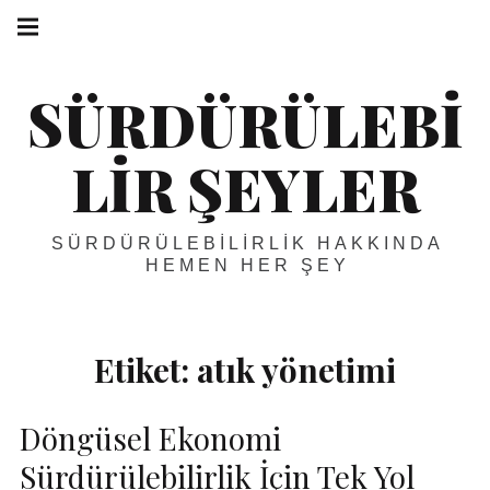
Skip
Main
navigation
to
Menu
content
SÜRDÜRÜLEBI
LIR ŞEYLER
SÜRDÜRÜLEBILIRLIK HAKKINDA
HEMEN HER ŞEY
Etiket:
atık yönetimi
Döngüsel Ekonomi
Sürdürülebilirlik İçin Tek Yol