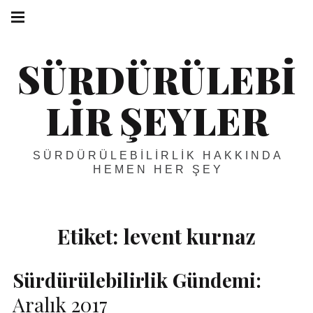
Skip
Main
navigation
to
Menu
content
SÜRDÜRÜLEBI
LIR ŞEYLER
SÜRDÜRÜLEBILIRLIK HAKKINDA
HEMEN HER ŞEY
Etiket:
levent kurnaz
Sürdürülebilirlik Gündemi:
Aralık 2017