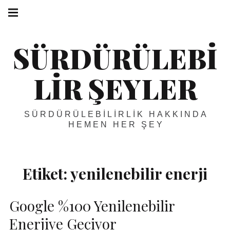
Skip
Main
navigation
to
Menu
content
SÜRDÜRÜLEBI
LIR ŞEYLER
SÜRDÜRÜLEBILIRLIK HAKKINDA
HEMEN HER ŞEY
Etiket:
yenilenebilir enerji
Google %100 Yenilenebilir
Enerjiye Geçiyor